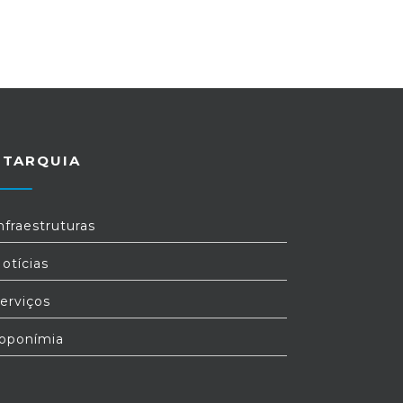
UTARQUIA
nfraestruturas
otícias
erviços
oponímia