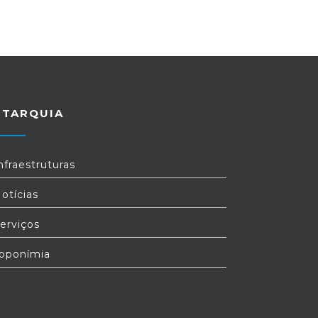
UTARQUIA
nfraestruturas
otícias
erviços
oponímia