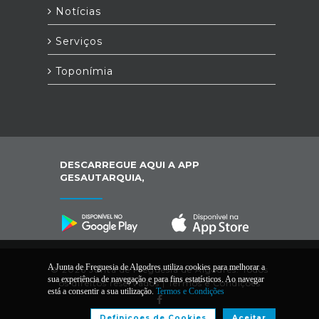
Notícias
Serviços
Toponímia
DESCARREGUE AQUI A APP
GESAUTARQUIA,
A Junta de Freguesia de Algodres utiliza cookies para melhorar a
© 2026 Junta de Freguesia de Algodres. Todos
sua experiência de navegação e para fins estatísticos. Ao navegar
os direitos reservados |
Termos e Condições
está a consentir a sua utilização.
Termos e Condições
Definiçoes de Cookies
Aceitar