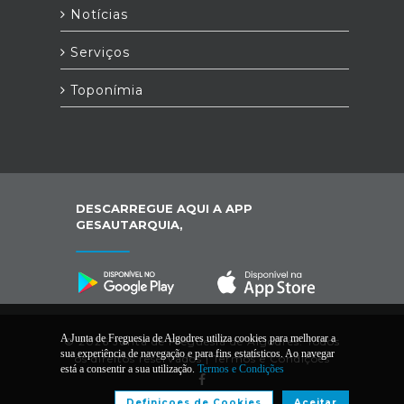
Notícias
Serviços
Toponímia
DESCARREGUE AQUI A APP
GESAUTARQUIA,
A Junta de Freguesia de Algodres utiliza cookies para melhorar a
© 2026 Junta de Freguesia de Algodres. Todos
sua experiência de navegação e para fins estatísticos. Ao navegar
os direitos reservados |
Termos e Condições
está a consentir a sua utilização.
Termos e Condições
Definiçoes de Cookies
Aceitar