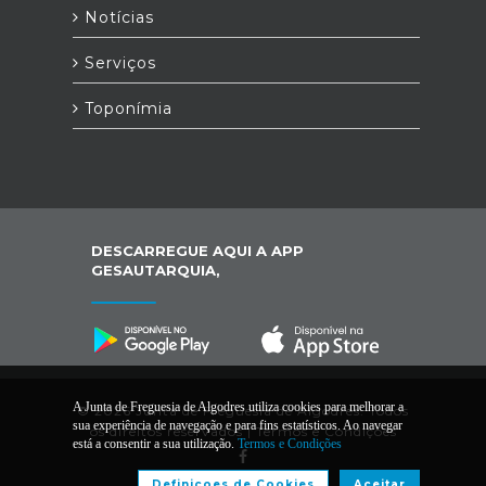
Notícias
Serviços
Toponímia
DESCARREGUE AQUI A APP
GESAUTARQUIA,
A Junta de Freguesia de Algodres utiliza cookies para melhorar a
© 2026 Junta de Freguesia de Algodres. Todos
sua experiência de navegação e para fins estatísticos. Ao navegar
os direitos reservados |
Termos e Condições
está a consentir a sua utilização.
Termos e Condições
Definiçoes de Cookies
Aceitar