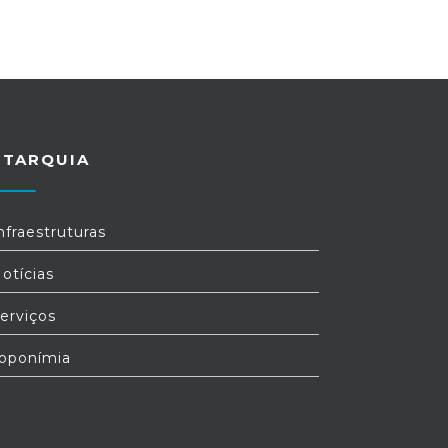
UTARQUIA
nfraestruturas
otícias
erviços
oponímia