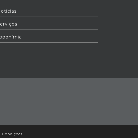
otícias
erviços
oponímia
e Condições