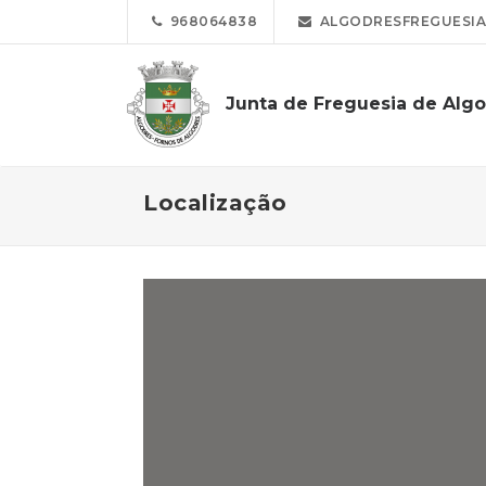
968064838
ALGODRESFREGUESIA
Junta de Freguesia de Alg
Localização