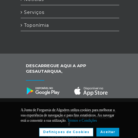
Serviços
Toponímia
DESCARREGUE AQUI A APP
GESAUTARQUIA,
A Junta de Freguesia de Algodres utiliza cookies para melhorar a
© 2026 Junta de Freguesia de Algodres. Todos
sua experiência de navegação e para fins estatísticos. Ao navegar
os direitos reservados |
Termos e Condições
está a consentir a sua utilização.
Termos e Condições
Definiçoes de Cookies
Aceitar
Desenvolvido por: