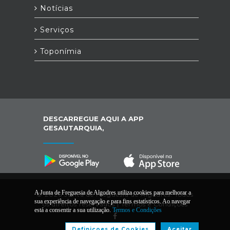
Notícias
Serviços
Toponímia
DESCARREGUE AQUI A APP
GESAUTARQUIA,
A Junta de Freguesia de Algodres utiliza cookies para melhorar a
© 2026 Junta de Freguesia de Algodres. Todos
sua experiência de navegação e para fins estatísticos. Ao navegar
os direitos reservados |
Termos e Condições
está a consentir a sua utilização.
Termos e Condições
Definiçoes de Cookies
Aceitar