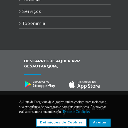
Serviços
Toponímia
DESCARREGUE AQUI A APP
GESAUTARQUIA,
A Junta de Freguesia de Algodres utiliza cookies para melhorar a
© 2026 Junta de Freguesia de Algodres. Todos
sua experiência de navegação e para fins estatísticos. Ao navegar
os direitos reservados |
Termos e Condições
está a consentir a sua utilização.
Termos e Condições
Definiçoes de Cookies
Aceitar
Desenvolvido por: